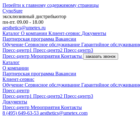
Перейти к главному содержимому страницы
CynoSure
эксклюзивный дистрибьютор
пн-пт. 09.00 - 18.00
aesthetics@umetex.ru
Каталог
О компании
Клиент-сервис
Документы
Партнерская программа
Вакансии
Обучение
Сервисное обслуживание
Гарантийное обслуживани
Пресс-центр1
Пресс-центр2
Пресс-центр3
Пресс-центр
Мероприятия
Контакты
заказать звонок
Каталог
О компании
Партнерская программа
Вакансии
Клиент-сервис
Обучение
Сервисное обслуживание
Гарантийное обслуживани
Пресс-центр
Пресс-центр1
Пресс-центр2
Пресс-центр3
Документы
Пресс-центр
Мероприятия
Контакты
8 (495) 649-63-53
aesthetics@umetex.com