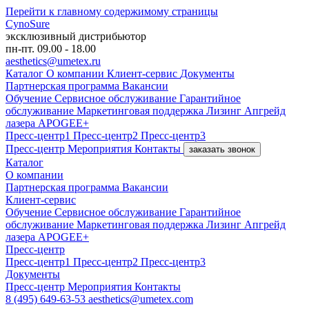
Перейти к главному содержимому страницы
CynoSure
эксклюзивный дистрибьютор
пн-пт. 09.00 - 18.00
aesthetics@umetex.ru
Каталог
О компании
Клиент-сервис
Документы
Партнерская программа
Вакансии
Обучение
Сервисное обслуживание
Гарантийное
обслуживание
Маркетинговая поддержка
Лизинг
Апгрейд
лазера APOGEE+
Пресс-центр1
Пресс-центр2
Пресс-центр3
Пресс-центр
Мероприятия
Контакты
заказать звонок
Каталог
О компании
Партнерская программа
Вакансии
Клиент-сервис
Обучение
Сервисное обслуживание
Гарантийное
обслуживание
Маркетинговая поддержка
Лизинг
Апгрейд
лазера APOGEE+
Пресс-центр
Пресс-центр1
Пресс-центр2
Пресс-центр3
Документы
Пресс-центр
Мероприятия
Контакты
8 (495) 649-63-53
aesthetics@umetex.com